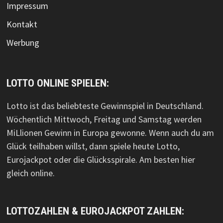
Impressum
Kontakt
Werbung
LOTTO ONLINE SPIELEN:
Lotto ist das beliebteste Gewinnspiel in Deutschland.
Wöchentlich Mittwoch, Freitag und Samstag werden
MiLlionen Gewinn in Europa gewonne. Wenn auch du am
Glück teilhaben willst, dann spiele heute Lotto,
Eurojackpot oder die Glücksspirale. Am besten hier
gleich online.
LOTTOZAHLEN & EUROJACKPOT ZAHLEN: