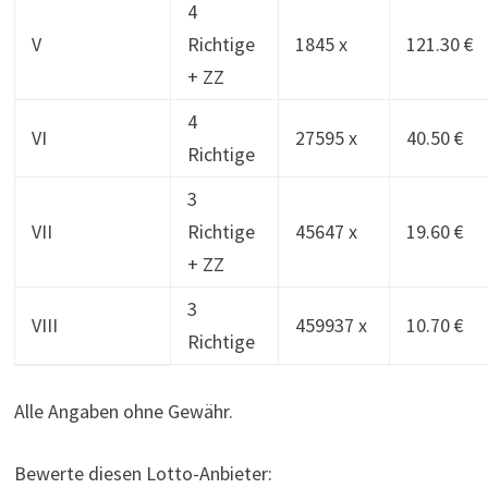
4
V
Richtige
1845 x
121.30 €
+ ZZ
4
VI
27595 x
40.50 €
Richtige
3
VII
Richtige
45647 x
19.60 €
+ ZZ
3
VIII
459937 x
10.70 €
Richtige
Alle Angaben ohne Gewähr.
Bewerte diesen Lotto-Anbieter: