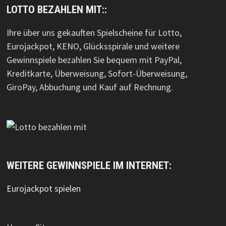
LOTTO BEZAHLEN MIT::
Ihre über uns gekauften Spielscheine für Lotto,
Eurojackpot, KENO, Glücksspirale und weitere
Gewinnspiele bezahlen Sie bequem mit PayPal,
Kreditkarte, Überweisung, Sofort-Überweisung,
GiroPay, Abbuchung und Kauf auf Rechnung.
WEITERE GEWINNSPIELE IM INTERNET:
Eurojackpot spielen