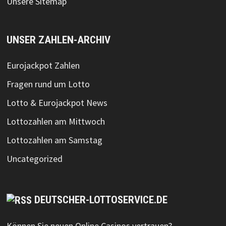
Unsere Sitemap
UNSER ZAHLEN-ARCHIV
Eurojackpot Zahlen
Fragen rund um Lotto
Lotto & Eurojackpot News
Lottozahlen am Mittwoch
Lottozahlen am Samstag
Uncategorized
DEUTSCHER-LOTTOSERVICE.DE
Können Sie neuen Online Casinos vertrauen?