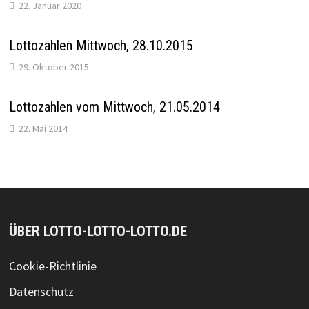
22. Januar 2020
Lottozahlen Mittwoch, 28.10.2015
29. Oktober 2015
Lottozahlen vom Mittwoch, 21.05.2014
22. Mai 2014
ÜBER LOTTO-LOTTO-LOTTO.DE
Cookie-Richtlinie
Datenschutz