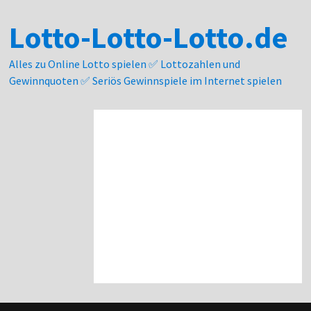
Zum
Lotto-Lotto-Lotto.de
Inhalt
springen
Alles zu Online Lotto spielen ✅ Lottozahlen und
Gewinnquoten ✅ Seriös Gewinnspiele im Internet spielen