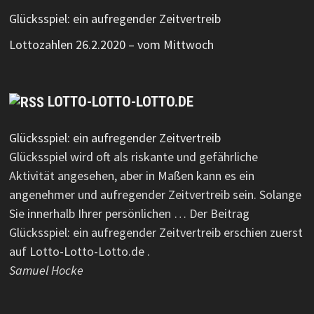
Glücksspiel: ein aufregender Zeitvertreib
Lottozahlen 26.2.2020 – vom Mittwoch
LOTTO-LOTTO-LOTTO.DE
Glücksspiel: ein aufregender Zeitvertreib
Glücksspiel wird oft als riskante und gefährliche
Aktivität angesehen, aber in Maßen kann es ein
angenehmer und aufregender Zeitvertreib sein. Solange
Sie innerhalb Ihrer persönlichen … Der Beitrag
Glücksspiel: ein aufregender Zeitvertreib erschien zuerst
auf Lotto-Lotto-Lotto.de .
Samuel Hocke