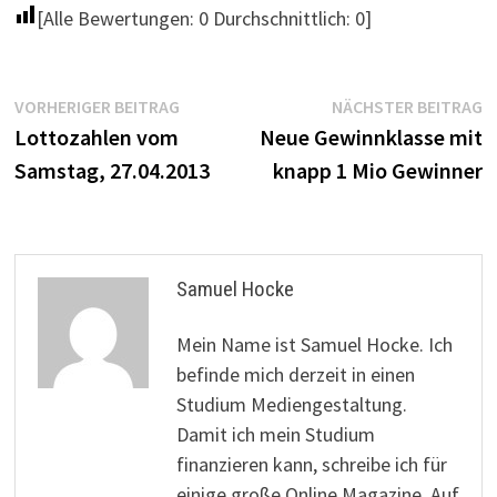
[Alle Bewertungen:
0
Durchschnittlich:
0
]
Beitragsnavigation
Vorheriger
N
VORHERIGER BEITRAG
NÄCHSTER BEITRAG
Beitrag:
B
Lottozahlen vom
Neue Gewinnklasse mit
Samstag, 27.04.2013
knapp 1 Mio Gewinner
Samuel Hocke
Mein Name ist Samuel Hocke. Ich
befinde mich derzeit in einen
Studium Mediengestaltung.
Damit ich mein Studium
finanzieren kann, schreibe ich für
einige große Online Magazine. Auf