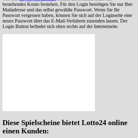
bestehendes Konto bestehen. Für den Login benötigen Sie nur Ihre
Mailadresse und das selbst gewählte Passwort. Wenn Sie Ihr
Passwort vergessen haben, können Sie sich auf der Loginseite eine
neues Passwort über das E-Mail-Verfahren zusenden lassen. Der
Login Button befindet sich oben rechts auf der Internetseite.
Diese Spielscheine bietet Lotto24 online
einen Kunden: