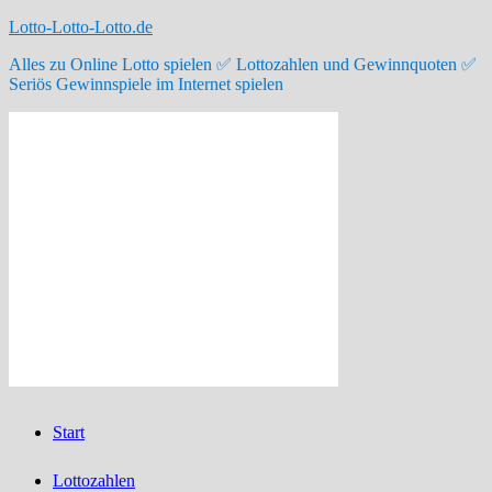
Zum
Lotto-Lotto-Lotto.de
Inhalt
Alles zu Online Lotto spielen ✅ Lottozahlen und Gewinnquoten ✅
springen
Seriös Gewinnspiele im Internet spielen
Start
Lottozahlen