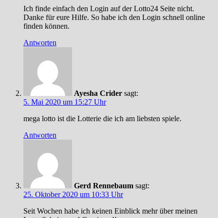
Ich finde einfach den Login auf der Lotto24 Seite nicht.
Danke für eure Hilfe. So habe ich den Login schnell online
finden können.
Antworten
Ayesha Crider
sagt:
5. Mai 2020 um 15:27 Uhr
mega lotto ist die Lotterie die ich am liebsten spiele.
Antworten
Gerd Rennebaum
sagt:
25. Oktober 2020 um 10:33 Uhr
Seit Wochen habe ich keinen Einblick mehr über meinen