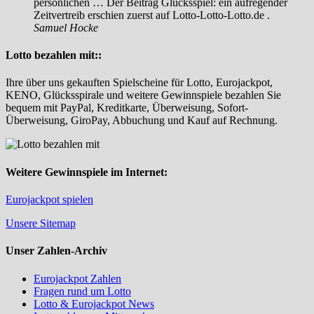
persönlichen … Der Beitrag Glücksspiel: ein aufregender
Zeitvertreib erschien zuerst auf Lotto-Lotto-Lotto.de .
Samuel Hocke
Lotto bezahlen mit::
Ihre über uns gekauften Spielscheine für Lotto, Eurojackpot,
KENO, Glücksspirale und weitere Gewinnspiele bezahlen Sie
bequem mit PayPal, Kreditkarte, Überweisung, Sofort-
Überweisung, GiroPay, Abbuchung und Kauf auf Rechnung.
Weitere Gewinnspiele im Internet:
Eurojackpot spielen
Unsere Sitemap
Unser Zahlen-Archiv
Eurojackpot Zahlen
Fragen rund um Lotto
Lotto & Eurojackpot News