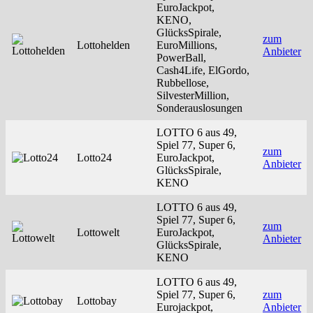
EuroJackpot,
KENO,
GlücksSpirale,
zum
Lottohelden
EuroMillions,
Anbieter
PowerBall,
Cash4Life, ElGordo,
Rubbellose,
SilvesterMillion,
Sonderauslosungen
LOTTO 6 aus 49,
Spiel 77, Super 6,
zum
Lotto24
EuroJackpot,
Anbieter
GlücksSpirale,
KENO
LOTTO 6 aus 49,
Spiel 77, Super 6,
zum
Lottowelt
EuroJackpot,
Anbieter
GlücksSpirale,
KENO
LOTTO 6 aus 49,
Spiel 77, Super 6,
zum
Lottobay
Eurojackpot,
Anbieter