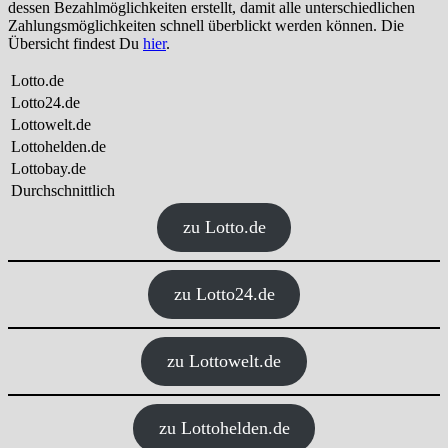
dessen Bezahlmöglichkeiten erstellt, damit alle unterschiedlichen
Zahlungsmöglichkeiten schnell überblickt werden können. Die
Übersicht findest Du
hier
.
Lotto.de
Lotto24.de
Lottowelt.de
Lottohelden.de
Lottobay.de
Durchschnittlich
zu Lotto.de
zu Lotto24.de
zu Lottowelt.de
zu Lottohelden.de