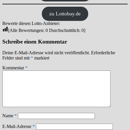
zu Lottobay.de
Bewerte diesen Lotto-Anbieter:
[Alle Bewertungen:
0
Durchschnittlich:
0
]
Schreibe einen Kommentar
Deine E-Mail-Adresse wird nicht veröffentlicht.
Erforderliche
Felder sind mit
*
markiert
Kommentar
*
Name
*
E-Mail-Adresse
*