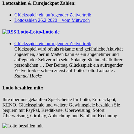
Lottozahlen & Eurojackpot Zahlen:
Glücksspiel: ein aufregender Zeitvertreib
Lottozahlen 26.2.2020 – vom Mittwoch
Lotto-Lotto-Lotto.de
Glücksspiel: ein aufregender Zeitvertreib
Glücksspiel wird oft als riskante und gefährliche Aktivität
angesehen, aber in Maßen kann es ein angenehmer und
aufregender Zeitvertreib sein. Solange Sie innerhalb Ihrer
persönlichen … Der Beitrag Glücksspiel: ein aufregender
Zeitvertreib erschien zuerst auf Lotto-Lotto-Lotto.de .
Samuel Hocke
Lotto bezahlen mit::
Ihre über uns gekauften Spielscheine für Lotto, Eurojackpot,
KENO, Glücksspirale und weitere Gewinnspiele bezahlen Sie
bequem mit PayPal, Kreditkarte, Überweisung, Sofort-
Überweisung, GiroPay, Abbuchung und Kauf auf Rechnung.