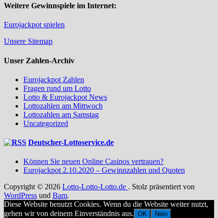
Weitere Gewinnspiele im Internet:
Eurojackpot spielen
Unsere Sitemap
Unser Zahlen-Archiv
Eurojackpot Zahlen
Fragen rund um Lotto
Lotto & Eurojackpot News
Lottozahlen am Mittwoch
Lottozahlen am Samstag
Uncategorized
Deutscher-Lottoservice.de
Können Sie neuen Online Casinos vertrauen?
Eurojackpot 2.10.2020 – Gewinnzahlen und Quoten
Copyright © 2026
Lotto-Lotto-Lotto.de
. Stolz präsentiert von
WordPress
und
Bam
.
Diese Website benutzt Cookies. Wenn du die Website weiter nutzt,
gehen wir von deinem Einverständnis aus.
OK
Nein