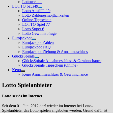
Lottowelt.de
LOTTO 6aus49
Untermenü
Lotto Ausfüllhilfe
anzeigen
Lotto Zahlungsmöglichkeiten
Online Tippschein
LOTTO Spiel 77
Lotto Super 6
Lotto Gewinnabfrage
Eurojackpot
Untermenü
Eurojackpot Zahlen
anzeigen
Eurojackpot FAQ
Eurojackpot Ziehung & Annahmeschluss
GlücksSpirale
Untermenü
GlücksSpirale Annahmeschluss & Gewinnchance
anzeigen
GlücksSpirale Tippschein (Online)
Keno
Untermenü
Keno Annahmeschluss & Gewinnchance
anzeigen
Lotto Spielanbieter
Lotto seriös im Internet
Seit dem 01. Juni 2012 darf wieder im Internet bei Lotto-
Spielanbieter das Lotto spielen angeboten werden. Grund dafür ist