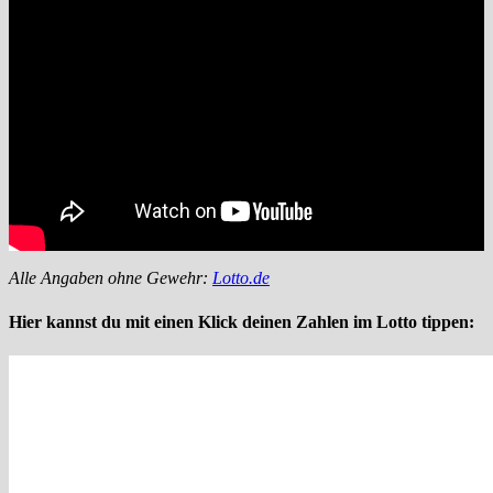
Alle Angaben ohne Gewehr:
Lotto.de
Hier kannst du mit einen Klick deinen Zahlen im Lotto tippen: