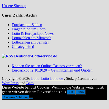
Unsere Sitemap
Unser Zahlen-Archiv
Eurojackpot Zahlen
Fragen rund um Lotto
Lotto & Eurojackpot News
Lottozahlen am Mittwoch
Lottozahlen am Samstag
Uncategorized
Deutscher-Lottoservice.de
Können Sie neuen Online Casinos vertrauen?
Eurojackpot 2.10.2020 – Gewinnzahlen und Quoten
Copyright © 2026
Lotto-Lotto-Lotto.de
. Stolz präsentiert von
WordPress
und
Bam
.
Diese Website benutzt Cookies. Wenn du die Website weiter nutzt,
gehen wir von deinem Einverständnis aus.
OK
Nein
Cookie-Richtlinie