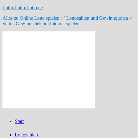
Zum
Lotto-Lotto-Lotto.de
Inhalt
Alles zu Online Lotto spielen ✅ Lottozahlen und Gewinnquoten ✅
springen
Seriös Gewinnspiele im Internet spielen
Start
Lottozahlen