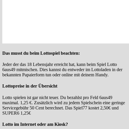
Das musst du beim Lottospiel beachten:
Jeder der das 18 Lebensjahr erreicht hat, kann beim Spiel Lotto
6aus49 mitmischen. Dies kannst du entweder im Lottoladen in der
bekannten Papaierform tun oder online mit deinem Handy.
Lottopreise in der Übersicht
Lotto spielen ist gar nicht teuer. Du bezahlst pro Feld 6aus49
maximal. 1,25 €. Zusätzlich wird zu jedem Spielschein eine geringe
Servicegebühr 50 Cent berechnet. Das Spiel77 kostet 2,50€ und
SUPER6 1,25€
Lotto im Internet oder am Kiosk?