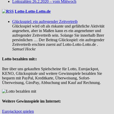
Lottozahlen 26.2.2020 – vom Mittwoch
Lotto-Lotto-Lotto.de
Glücksspiel: ein aufregender Zeitvertreib
Glücksspiel wird oft als riskante und gefährliche Aktivität
angesehen, aber in Maßen kann es ein angenehmer und
aufregender Zeitvertreib sein. Solange Sie innerhalb Ihrer
persönlichen … Der Beitrag Glücksspiel: ein aufregender
Zeitvertreib erschien zuerst auf Lotto-Lotto-Lotto.de .
Samuel Hocke
Lotto bezahlen mit::
Ihre über uns gekauften Spielscheine für Lotto, Eurojackpot,
KENO, Glücksspirale und weitere Gewinnspiele bezahlen Sie
bequem mit PayPal, Kreditkarte, Überweisung, Sofort-
Überweisung, GiroPay, Abbuchung und Kauf auf Rechnung.
Weitere Gewinnspiele im Internet:
Eurojackpot spielen