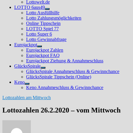
Lottowelt.de
LOTTO 6aus49
Untermenü
Lotto Ausfüllhilfe
anzeigen
Lotto Zahlungsmöglichkeiten
Online Tippschein
LOTTO Spiel 77
Lotto Super 6
Lotto Gewinnabfrage
Eurojackpot
Untermenü
Eurojackpot Zahlen
anzeigen
Eurojackpot FAQ
Eurojackpot Ziehung & Annahmeschluss
GlücksSpirale
Untermenü
GlücksSpirale Annahmeschluss & Gewinnchance
anzeigen
GlücksSpirale Tippschein (Online)
Keno
Untermenü
Keno Annahmeschluss & Gewinnchance
anzeigen
Lottozahlen am Mittwoch
Lottozahlen 26.2.2020 – vom Mittwoch