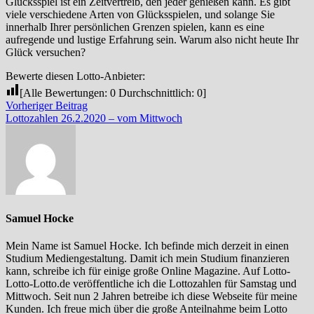
Glücksspiel ist ein Zeitvertreib, den jeder genießen kann. Es gibt
viele verschiedene Arten von Glücksspielen, und solange Sie
innerhalb Ihrer persönlichen Grenzen spielen, kann es eine
aufregende und lustige Erfahrung sein. Warum also nicht heute Ihr
Glück versuchen?
Bewerte diesen Lotto-Anbieter:
[Alle Bewertungen:
0
Durchschnittlich:
0
]
Beitragsnavigation
Vorheriger
Vorheriger Beitrag
Beitrag:
Lottozahlen 26.2.2020 – vom Mittwoch
Samuel Hocke
Mein Name ist Samuel Hocke. Ich befinde mich derzeit in einen
Studium Mediengestaltung. Damit ich mein Studium finanzieren
kann, schreibe ich für einige große Online Magazine. Auf Lotto-
Lotto-Lotto.de veröffentliche ich die Lottozahlen für Samstag und
Mittwoch. Seit nun 2 Jahren betreibe ich diese Webseite für meine
Kunden. Ich freue mich über die große Anteilnahme beim Lotto