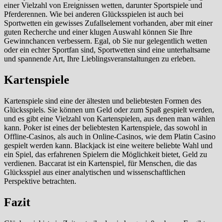
einer Vielzahl von Ereignissen wetten, darunter Sportspiele und
Pferderennen. Wie bei anderen Glücksspielen ist auch bei
Sportwetten ein gewisses Zufallselement vorhanden, aber mit einer
guten Recherche und einer klugen Auswahl können Sie Ihre
Gewinnchancen verbessern. Egal, ob Sie nur gelegentlich wetten
oder ein echter Sportfan sind, Sportwetten sind eine unterhaltsame
und spannende Art, Ihre Lieblingsveranstaltungen zu erleben.
Kartenspiele
Kartenspiele sind eine der ältesten und beliebtesten Formen des
Glücksspiels. Sie können um Geld oder zum Spaß gespielt werden,
und es gibt eine Vielzahl von Kartenspielen, aus denen man wählen
kann. Poker ist eines der beliebtesten Kartenspiele, das sowohl in
Offline-Casinos, als auch in Online-Casinos, wie dem Platin Casino
gespielt werden kann. Blackjack ist eine weitere beliebte Wahl und
ein Spiel, das erfahrenen Spielern die Möglichkeit bietet, Geld zu
verdienen. Baccarat ist ein Kartenspiel, für Menschen, die das
Glücksspiel aus einer analytischen und wissenschaftlichen
Perspektive betrachten.
Fazit