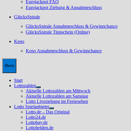
Eurojackpot FAQ
Eurojackpot Ziehung & Annahmeschluss
GlücksSpirale
GlücksSpirale Annahmeschluss & Gewinnchance
GlücksSpirale Tippschein (Online)
Keno
Keno Annahmeschluss & Gewinnchance
Menü
Start
Lottozahlen
Untermenü
Aktuelle Lottozahlen am Mittwoch
anzeigen
Aktuelle Lottozahlen am Samstag
Lotto Liveziehung im Fernesehen
Lotto Spielanbieter
Untermenü
Lotto.de – Das Original
anzeigen
Lotto24.de
Lottobay.de
Lottohelden.de