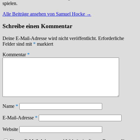
spielen.
Alle Beiträge ansehen von Samuel Hocke →
Schreibe einen Kommentar
Deine E-Mail-Adresse wird nicht veröffentlicht.
Erforderliche
Felder sind mit
*
markiert
Kommentar
*
Name
*
E-Mail-Adresse
*
Website