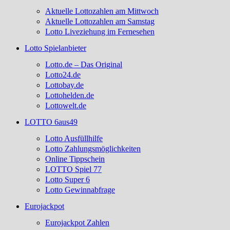
Aktuelle Lottozahlen am Mittwoch
Aktuelle Lottozahlen am Samstag
Lotto Liveziehung im Fernesehen
Lotto Spielanbieter
Lotto.de – Das Original
Lotto24.de
Lottobay.de
Lottohelden.de
Lottowelt.de
LOTTO 6aus49
Lotto Ausfüllhilfe
Lotto Zahlungsmöglichkeiten
Online Tippschein
LOTTO Spiel 77
Lotto Super 6
Lotto Gewinnabfrage
Eurojackpot
Eurojackpot Zahlen