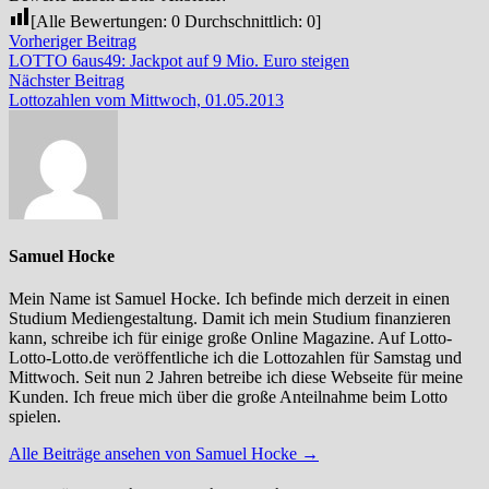
[Alle Bewertungen:
0
Durchschnittlich:
0
]
Beitragsnavigation
Vorheriger
Vorheriger Beitrag
Beitrag:
LOTTO 6aus49: Jackpot auf 9 Mio. Euro steigen
Nächster
Nächster Beitrag
Beitrag:
Lottozahlen vom Mittwoch, 01.05.2013
Samuel Hocke
Mein Name ist Samuel Hocke. Ich befinde mich derzeit in einen
Studium Mediengestaltung. Damit ich mein Studium finanzieren
kann, schreibe ich für einige große Online Magazine. Auf Lotto-
Lotto-Lotto.de veröffentliche ich die Lottozahlen für Samstag und
Mittwoch. Seit nun 2 Jahren betreibe ich diese Webseite für meine
Kunden. Ich freue mich über die große Anteilnahme beim Lotto
spielen.
Alle Beiträge ansehen von Samuel Hocke →