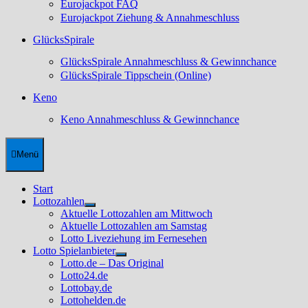
Eurojackpot FAQ
Eurojackpot Ziehung & Annahmeschluss
GlücksSpirale
GlücksSpirale Annahmeschluss & Gewinnchance
GlücksSpirale Tippschein (Online)
Keno
Keno Annahmeschluss & Gewinnchance
Menü
Start
Lottozahlen
Untermenü
Aktuelle Lottozahlen am Mittwoch
anzeigen
Aktuelle Lottozahlen am Samstag
Lotto Liveziehung im Fernesehen
Lotto Spielanbieter
Untermenü
Lotto.de – Das Original
anzeigen
Lotto24.de
Lottobay.de
Lottohelden.de