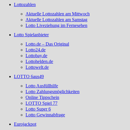
Lottozahlen
Aktuelle Lottozahlen am Mittwoch
Aktuelle Lottozahlen am Samstag
Lotto Liveziehung im Fernesehen
Lotto Spielanbieter
Lotto.de – Das Original
Lotto24.de
Lottobay.de
Lottohelden.de
Lottowelt.de
LOTTO 6aus49
Lotto Ausfüllhilfe
Lotto Zahlungsmöglichkeiten
Online Tippschein
LOTTO Spiel 77
Lotto Super 6
Lotto Gewinnabfrage
Eurojackpot