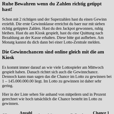
Ruhe Bewahren wenn du Zahlen richtig getippt
hast!
Schon mit 2 richtigen und der Superzahlen hast du einen Gewinn
erziehlt. Die erste Gewinnklasse erreichst du baer nur mit sieben
richtig getippten Zahlen. Hast du den Jackpot gewonnen, ruhig
bleiben. Hast du am Kiosk gespielt, hast du eine Quittung nach
Bezahlung an der Kasse erhalten. Diese bitte gut aufheben. Am
Monatg kannst du dich dann bei einer Lotto-Zentrale melden.
Die Gewinnchancen sind online gleich mit die am
Kiosk
Es kommt immer darauf an wie viele Lottospieler am Mittwoch
gespielt haben. Danach richtet sich auch die Gewinnchance.
Dennoch kann man sagen das die Chance im Lotto zu gewinnen bei
1 – 145.000.000.00 liegt. Im Lotto zu gewinnen ist daher sehr
gering.
Hier in der Liste sehen Sie anhand von mitpeilern und in Prozent
gerechnet wie hoch tatsächlich die Chance besteht im Lotto zu
gewinnen.
Anzahl
Chance 1