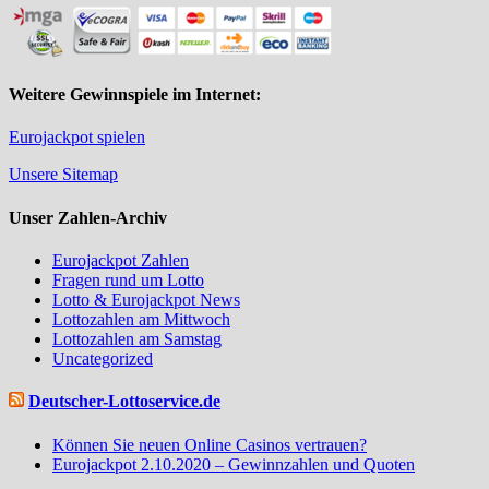
Weitere Gewinnspiele im Internet:
Eurojackpot spielen
Unsere Sitemap
Unser Zahlen-Archiv
Eurojackpot Zahlen
Fragen rund um Lotto
Lotto & Eurojackpot News
Lottozahlen am Mittwoch
Lottozahlen am Samstag
Uncategorized
Deutscher-Lottoservice.de
Können Sie neuen Online Casinos vertrauen?
Eurojackpot 2.10.2020 – Gewinnzahlen und Quoten