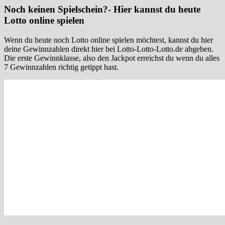
Noch keinen Spielschein?- Hier kannst du heute
Lotto online spielen
Wenn du heute noch Lotto online spielen möchtest, kannst du hier
deine Gewinnzahlen direkt hier bei Lotto-Lotto-Lotto.de abgeben.
Die erste Gewinnklasse, also den Jackpot erreichst du wenn du alles
7 Gewinnzahlen richtig getippt hast.