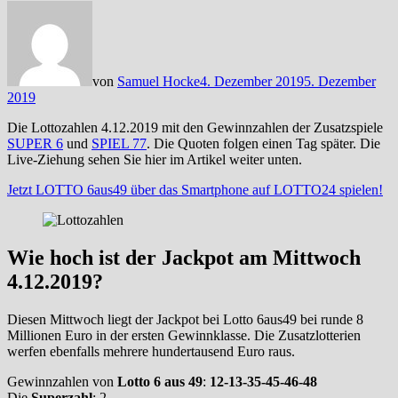
von
Samuel Hocke
4. Dezember 2019
5. Dezember
2019
Die Lottozahlen 4.12.2019 mit den Gewinnzahlen der Zusatzspiele
SUPER 6
und
SPIEL 77
. Die Quoten folgen einen Tag später. Die
Live-Ziehung sehen Sie hier im Artikel weiter unten.
Jetzt LOTTO 6aus49 über das Smartphone auf LOTTO24 spielen!
Wie hoch ist der Jackpot am Mittwoch
4.12.2019?
Diesen Mittwoch liegt der Jackpot bei Lotto 6aus49 bei runde 8
Millionen Euro in der ersten Gewinnklasse. Die Zusatzlotterien
werfen ebenfalls mehrere hundertausend Euro raus.
Gewinnzahlen von
Lotto 6 aus 49
:
12-13-35-45-46-48
Die
Superzahl
: 2