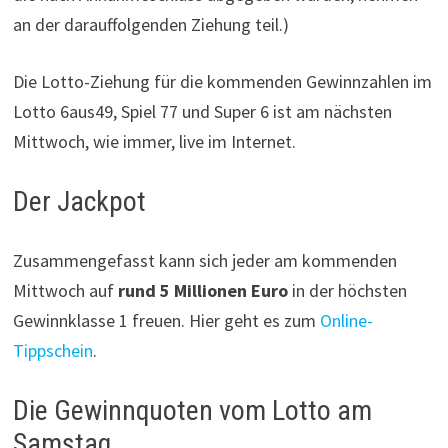
an der darauffolgenden Ziehung teil.)
Die Lotto-Ziehung für die kommenden Gewinnzahlen im
Lotto 6aus49, Spiel 77 und Super 6 ist am nächsten
Mittwoch, wie immer, live im Internet.
Der Jackpot
Zusammengefasst kann sich jeder am kommenden
Mittwoch auf
rund 5 Millionen Euro
in der höchsten
Gewinnklasse 1 freuen. Hier geht es zum
Online-
Tippschein
.
Die Gewinnquoten vom Lotto am
Samstag