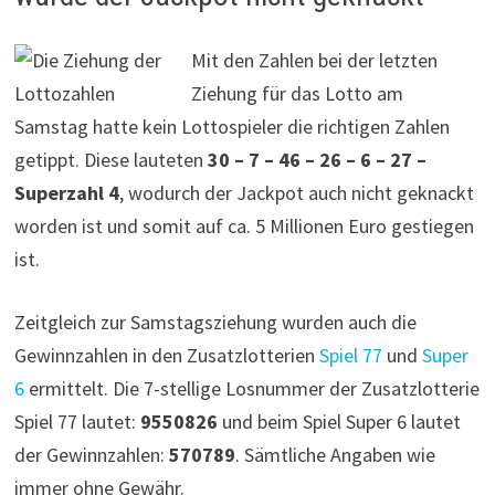
Mit den Zahlen bei der letzten
Ziehung für das Lotto am
Samstag hatte kein Lottospieler die richtigen Zahlen
getippt. Diese lauteten
30 – 7 – 46 – 26 – 6 – 27 –
Superzahl 4
, wodurch der Jackpot auch nicht geknackt
worden ist und somit auf ca. 5 Millionen Euro gestiegen
ist.
Zeitgleich zur Samstagsziehung wurden auch die
Gewinnzahlen in den Zusatzlotterien
Spiel 77
und
Super
6
ermittelt. Die 7-stellige Losnummer der Zusatzlotterie
Spiel 77 lautet:
9550826
und beim Spiel Super 6 lautet
der Gewinnzahlen:
570789
. Sämtliche Angaben wie
immer ohne Gewähr.