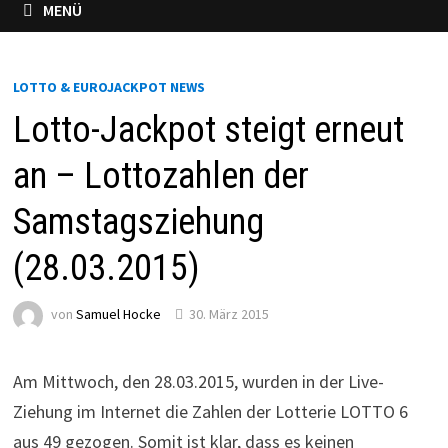
MENÜ
LOTTO & EUROJACKPOT NEWS
Lotto-Jackpot steigt erneut
an – Lottozahlen der
Samstagsziehung
(28.03.2015)
von
Samuel Hocke
30. März 2015
Am Mittwoch, den 28.03.2015, wurden in der Live-
Ziehung im Internet die Zahlen der Lotterie LOTTO 6
aus 49 gezogen. Somit ist klar, dass es keinen