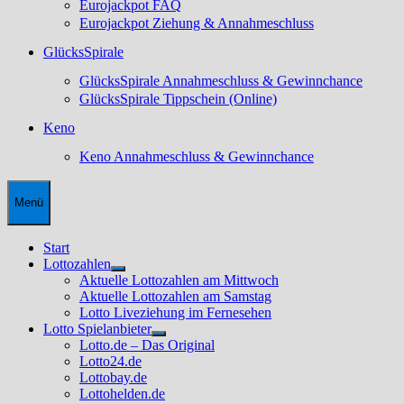
Eurojackpot FAQ
Eurojackpot Ziehung & Annahmeschluss
GlücksSpirale
GlücksSpirale Annahmeschluss & Gewinnchance
GlücksSpirale Tippschein (Online)
Keno
Keno Annahmeschluss & Gewinnchance
Menü
Start
Lottozahlen
Untermenü
Aktuelle Lottozahlen am Mittwoch
anzeigen
Aktuelle Lottozahlen am Samstag
Lotto Liveziehung im Fernesehen
Lotto Spielanbieter
Untermenü
Lotto.de – Das Original
anzeigen
Lotto24.de
Lottobay.de
Lottohelden.de