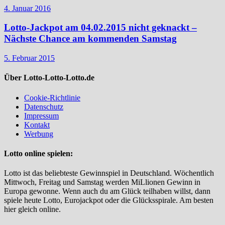
4. Januar 2016
Lotto-Jackpot am 04.02.2015 nicht geknackt –
Nächste Chance am kommenden Samstag
5. Februar 2015
Über Lotto-Lotto-Lotto.de
Cookie-Richtlinie
Datenschutz
Impressum
Kontakt
Werbung
Lotto online spielen:
Lotto ist das beliebteste Gewinnspiel in Deutschland. Wöchentlich
Mittwoch, Freitag und Samstag werden MiLlionen Gewinn in
Europa gewonne. Wenn auch du am Glück teilhaben willst, dann
spiele heute Lotto, Eurojackpot oder die Glücksspirale. Am besten
hier gleich online.