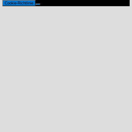
Cookie-Richtlinie