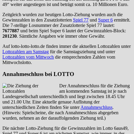
49“ weiter angestiegen ist und beträgt somit ca. 10 Millionen Euro.
Zeitgleich wurden zur heutigen Lotto-Ziehung wurden auch die
Gewinnzahlen in den Zusatzlotterien
Spiel 77
und
Super 6
ermittelt.
Die 7-stellige Losnummer der Zusatzlotterie Spiel 77 lautet:
7677887
und beim Spiel Super 6 lautet der Gewinnzahlen-Block:
201230
. Sämtliche Angaben wie immer ohne Gewähr.
Auf lotto-lotto-lotto.de finden immer die aktuellen Lottozahlen unter
Lottozahlen am Samstag
für die Samstagsziehung und unter
Lottozahlen vom Mittwoch
die entsprechenden Zahlen vom
Mittwochslotto.
Annahmeschluss bei LOTTO
Der Annahmeschluss für die Ziehung
am kommenden Samstag ist je nach
Landesgesellschaft unterschiedlich und liegt zwischen 18.45 Uhr
und 21.00 Uhr. Eine aktuelle genaue Auflistung der
unterschiedlichen Zeiten finden Sie unter
Annahmeschluss
.
(Hinweis: Spielscheine, die nach Annahmeschluss abgegeben
wurden, nehmen an der darauffolgenden Ziehung teil.)
Die nächste Lotto-Ziehung für die Gewinnzahlen im Lotto 6aus49,
Spiel 77 und Super 6 ist am nächsten Samstag, wie immer, in der