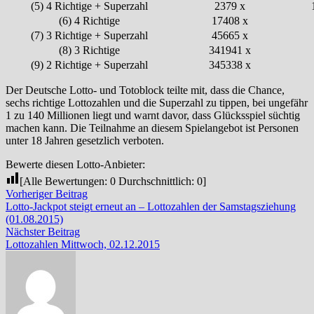
(5) 4 Richtige + Superzahl
2379 x
(6) 4 Richtige
17408 x
(7) 3 Richtige + Superzahl
45665 x
(8) 3 Richtige
341941 x
(9) 2 Richtige + Superzahl
345338 x
Der Deutsche Lotto- und Totoblock teilte mit, dass die Chance,
sechs richtige Lottozahlen und die Superzahl zu tippen, bei ungefähr
1 zu 140 Millionen liegt und warnt davor, dass Glücksspiel süchtig
machen kann. Die Teilnahme an diesem Spielangebot ist Personen
unter 18 Jahren gesetzlich verboten.
Bewerte diesen Lotto-Anbieter:
[Alle Bewertungen:
0
Durchschnittlich:
0
]
Beitragsnavigation
Vorheriger
Vorheriger Beitrag
Beitrag:
Lotto-Jackpot steigt erneut an – Lottozahlen der Samstagsziehung
(01.08.2015)
Nächster
Nächster Beitrag
Beitrag:
Lottozahlen Mittwoch, 02.12.2015