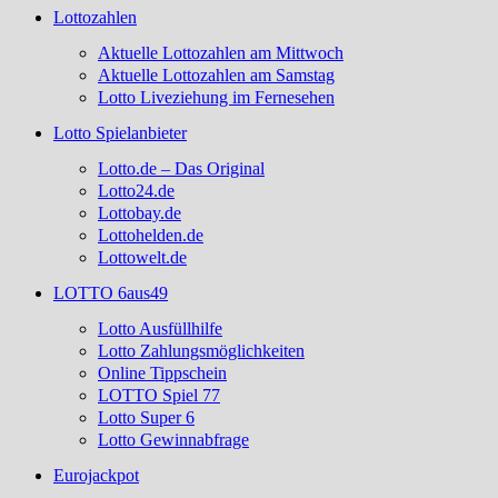
Lottozahlen
Aktuelle Lottozahlen am Mittwoch
Aktuelle Lottozahlen am Samstag
Lotto Liveziehung im Fernesehen
Lotto Spielanbieter
Lotto.de – Das Original
Lotto24.de
Lottobay.de
Lottohelden.de
Lottowelt.de
LOTTO 6aus49
Lotto Ausfüllhilfe
Lotto Zahlungsmöglichkeiten
Online Tippschein
LOTTO Spiel 77
Lotto Super 6
Lotto Gewinnabfrage
Eurojackpot