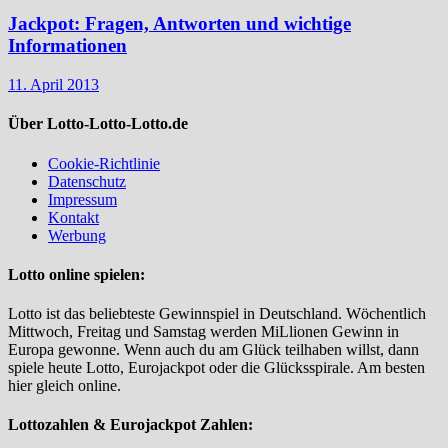
Jackpot: Fragen, Antworten und wichtige
Informationen
11. April 2013
Über Lotto-Lotto-Lotto.de
Cookie-Richtlinie
Datenschutz
Impressum
Kontakt
Werbung
Lotto online spielen:
Lotto ist das beliebteste Gewinnspiel in Deutschland. Wöchentlich
Mittwoch, Freitag und Samstag werden MiLlionen Gewinn in
Europa gewonne. Wenn auch du am Glück teilhaben willst, dann
spiele heute Lotto, Eurojackpot oder die Glücksspirale. Am besten
hier gleich online.
Lottozahlen & Eurojackpot Zahlen: