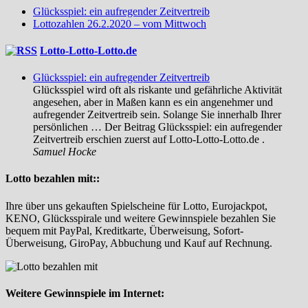
Glücksspiel: ein aufregender Zeitvertreib
Lottozahlen 26.2.2020 – vom Mittwoch
Lotto-Lotto-Lotto.de
Glücksspiel: ein aufregender Zeitvertreib
Glücksspiel wird oft als riskante und gefährliche Aktivität
angesehen, aber in Maßen kann es ein angenehmer und
aufregender Zeitvertreib sein. Solange Sie innerhalb Ihrer
persönlichen … Der Beitrag Glücksspiel: ein aufregender
Zeitvertreib erschien zuerst auf Lotto-Lotto-Lotto.de .
Samuel Hocke
Lotto bezahlen mit::
Ihre über uns gekauften Spielscheine für Lotto, Eurojackpot,
KENO, Glücksspirale und weitere Gewinnspiele bezahlen Sie
bequem mit PayPal, Kreditkarte, Überweisung, Sofort-
Überweisung, GiroPay, Abbuchung und Kauf auf Rechnung.
Weitere Gewinnspiele im Internet: