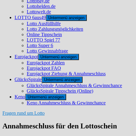
Lottobay.de
Lottohelden.de
Lottowelt.de
LOTTO 6aus49
Untermenü anzeigen
Lotto Ausfüllhilfe
Lotto Zahlungsmöglichkeiten
Online Tippschein
LOTTO Spiel 77
Lotto Super 6
Lotto Gewinnabfrage
Eurojackpot
Untermenü anzeigen
Eurojackpot Zahlen
Eurojackpot FAQ
Eurojackpot Ziehung & Annahmeschluss
GlücksSpirale
Untermenü anzeigen
GlücksSpirale Annahmeschluss & Gewinnchance
GlücksSpirale Tippschein (Online)
Keno
Untermenü anzeigen
Keno Annahmeschluss & Gewinnchance
Fragen rund um Lotto
Annahmeschluss für den Lottoschein